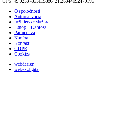
GPS: 49.02337853115886, 21.26344092470195
O spoločnosti
Automatizácia
Inžinierske služby
Eshop – Danfoss
Partnerstvá
Kariéra
Kontakt
GDPR
Cookies
webdesign
webex.digital