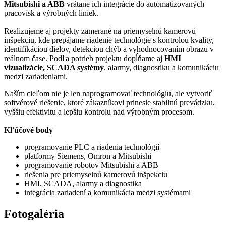
Mitsubishi a ABB
vrátane ich integrácie do automatizovaných
pracovísk a výrobných liniek.
Realizujeme aj projekty zamerané na priemyselnú kamerovú
inšpekciu, kde prepájame riadenie technológie s kontrolou kvality,
identifikáciou dielov, detekciou chýb a vyhodnocovaním obrazu v
reálnom čase. Podľa potrieb projektu dopĺňame aj
HMI
vizualizácie, SCADA systémy
, alarmy, diagnostiku a komunikáciu
medzi zariadeniami.
Naším cieľom nie je len naprogramovať technológiu, ale vytvoriť
softvérové riešenie, ktoré zákazníkovi prinesie stabilnú prevádzku,
vyššiu efektivitu a lepšiu kontrolu nad výrobným procesom.
Kľúčové body
programovanie PLC a riadenia technológií
platformy Siemens, Omron a Mitsubishi
programovanie robotov Mitsubishi a ABB
riešenia pre priemyselnú kamerovú inšpekciu
HMI, SCADA, alarmy a diagnostika
integrácia zariadení a komunikácia medzi systémami
Fotogaléria