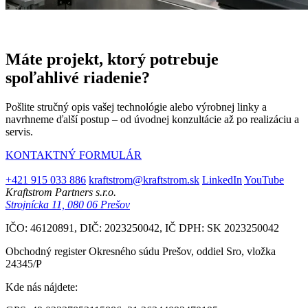
Máte projekt, ktorý potrebuje
spoľahlivé riadenie?
Pošlite stručný opis vašej technológie alebo výrobnej linky a
navrhneme ďalší postup – od úvodnej konzultácie až po realizáciu a
servis.
KONTAKTNÝ FORMULÁR
+421 915 033 886
kraftstrom@kraftstrom.sk
LinkedIn
YouTube
Kraftstrom Partners s.r.o.
Strojnícka 11, 080 06 Prešov
IČO: 46120891, DIČ: 2023250042, IČ DPH: SK 2023250042
Obchodný register Okresného súdu Prešov, oddiel Sro, vložka
24345/P
Kde nás nájdete: