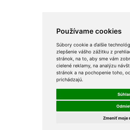
Používame cookies
Súbory cookie a ďalšie technoló
zlepšenie vášho zážitku z prehli
stránok, na to, aby sme vám zob
cielené reklamy, na analýzu návš
stránok a na pochopenie toho, od
prichádzajú.
Súhla
Odmie
Zmeniť moje 