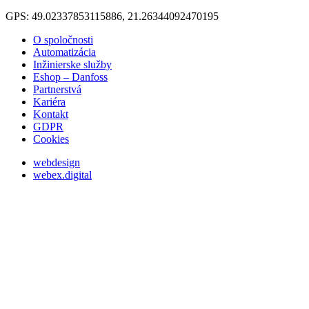
GPS: 49.02337853115886, 21.26344092470195
O spoločnosti
Automatizácia
Inžinierske služby
Eshop – Danfoss
Partnerstvá
Kariéra
Kontakt
GDPR
Cookies
webdesign
webex.digital