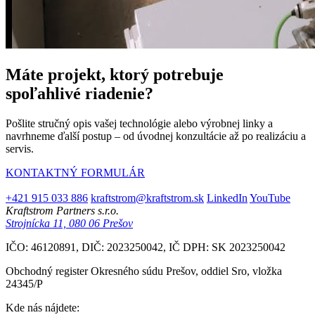
Máte projekt, ktorý potrebuje
spoľahlivé riadenie?
Pošlite stručný opis vašej technológie alebo výrobnej linky a
navrhneme ďalší postup – od úvodnej konzultácie až po realizáciu a
servis.
KONTAKTNÝ FORMULÁR
+421 915 033 886
kraftstrom@kraftstrom.sk
LinkedIn
YouTube
Kraftstrom Partners s.r.o.
Strojnícka 11, 080 06 Prešov
IČO: 46120891, DIČ: 2023250042, IČ DPH: SK 2023250042
Obchodný register Okresného súdu Prešov, oddiel Sro, vložka
24345/P
Kde nás nájdete: