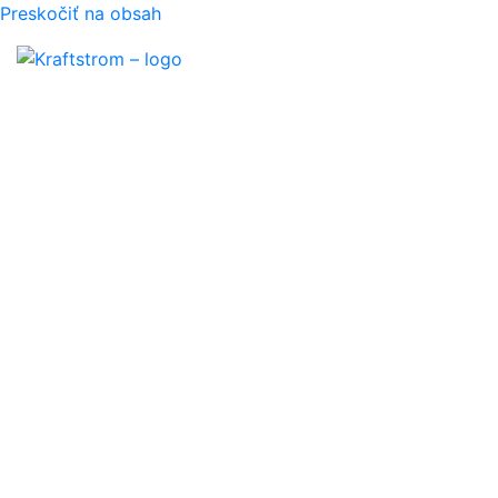
Preskočiť na obsah
O spoločnosti
Montážna linka tepelný
Fotogaléria