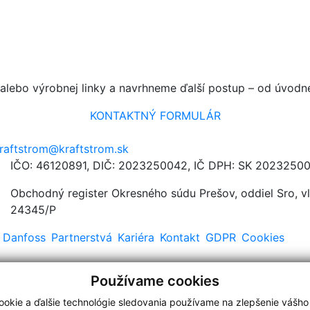
Máte projekt, ktorý potrebuje
spoľahlivé riadenie?
 alebo výrobnej linky a navrhneme ďalší postup – od úvodnej
KONTAKTNÝ FORMULÁR
raftstrom@kraftstrom.sk
IČO: 46120891, DIČ: 2023250042, IČ DPH: SK 2023250
Obchodný register Okresného súdu Prešov, oddiel Sro, v
24345/P
 Danfoss
Partnerstvá
Kariéra
Kontakt
GDPR
Cookies
Používame cookies
okie a ďalšie technológie sledovania používame na zlepšenie vášho