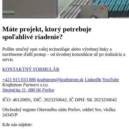
Máte projekt, ktorý potrebuje
spoľahlivé riadenie?
Pošlite stručný opis vašej technológie alebo výrobnej linky a
navrhneme ďalší postup – od úvodnej konzultácie až po realizáciu a
servis.
KONTAKTNÝ FORMULÁR
+421 915 033 886
kraftstrom@kraftstrom.sk
LinkedIn
YouTube
Kraftstrom Partners s.r.o.
Strojnícka 11, 080 06 Prešov
IČO: 46120891, DIČ: 2023250042, IČ DPH: SK 2023250042
Obchodný register Okresného súdu Prešov, oddiel Sro, vložka
24345/P
Kde nás nájdete: