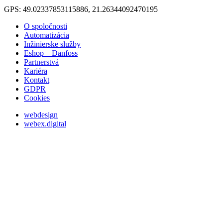
GPS: 49.02337853115886, 21.26344092470195
O spoločnosti
Automatizácia
Inžinierske služby
Eshop – Danfoss
Partnerstvá
Kariéra
Kontakt
GDPR
Cookies
webdesign
webex.digital